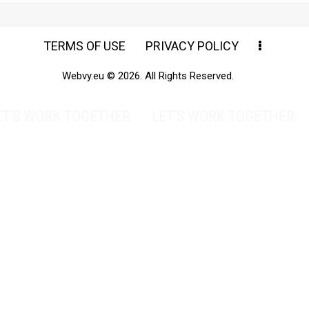
TERMS OF USE
PRIVACY POLICY
Webvy.eu © 2026. All Rights Reserved.
WORK TOGETHER
LET’S WORK TOGETHER
LET’